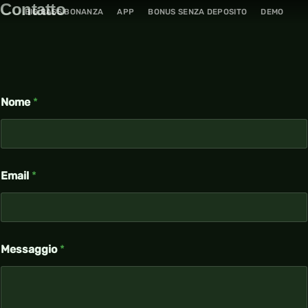
Contatto
Vai
BIG BASS BONANZA
APP
BONUS SENZA DEPOSITO
DEMO
al
contenuto
Nome
*
Email
*
Messaggio
*