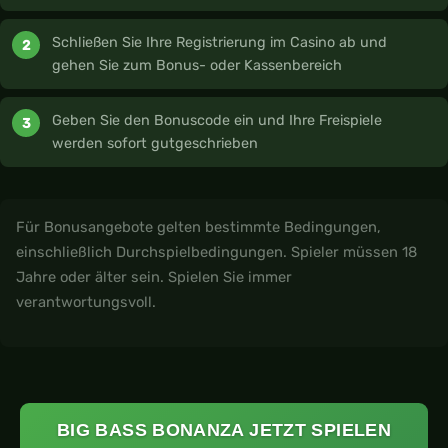
Schließen Sie Ihre Registrierung im Casino ab und
gehen Sie zum Bonus- oder Kassenbereich
Geben Sie den Bonuscode ein und Ihre Freispiele
werden sofort gutgeschrieben
Für Bonusangebote gelten bestimmte Bedingungen,
einschließlich Durchspielbedingungen. Spieler müssen 18
Jahre oder älter sein. Spielen Sie immer
verantwortungsvoll.
BIG BASS BONANZA
JETZT SPIELEN